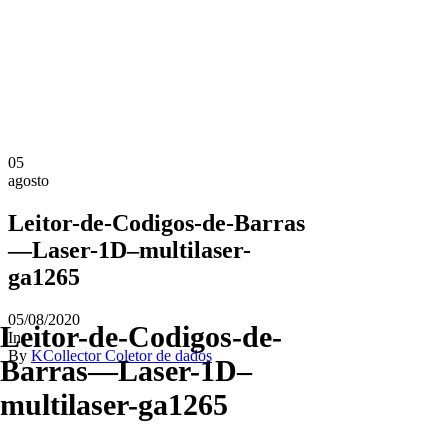
05
agosto
Leitor-de-Codigos-de-Barras
—Laser-1D–multilaser-
ga1265
05/08/2020
Leitor-de-Codigos-de-
In
By
KCollector Coletor de dados
Barras—Laser-1D–
multilaser-ga1265