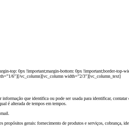
-top: 0px !important;margin-bottom: 0px !important;border-top-widt
dth=”1/6″][/vc_column][vc_column width=”2/3″][vc_column_text]
informação que identifica ou pode ser usada para identificar, contatar 
a qual é alterada de tempos em tempos.
mail.
s propósitos gerais: fornecimento de produtos e serviços, cobrança, iden