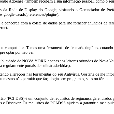
Google AdSense) também recebam a sua informação pessoal, como o seu I
s da Rede de Display do Google, visitando o Gerenciador de Prefer
google.ca/ads/preferences/plugin/).
e e concorda com a coleta de dados para lhe fornecer anúncios de re
ernet.
seu computador. Temos uma ferramenta de “remarketing” executando q
pre optar por não ver.
r publicidade de NOVA YORK apenas aos leitores oriundos de Nova York)
ta regularmente portais de culinária/bebidas).
endo alterações nas ferramentas do seu Antivírus. Gostaria de lhe inf
u mesmo não permitir que faça logins em programas, sites ou fóruns.
ão (PCI-DSS) é um conjunto de requisitos de segurança gerenciados 
 e Discover. Os requisitos do PCI-DSS ajudam a garantir a manipulaç