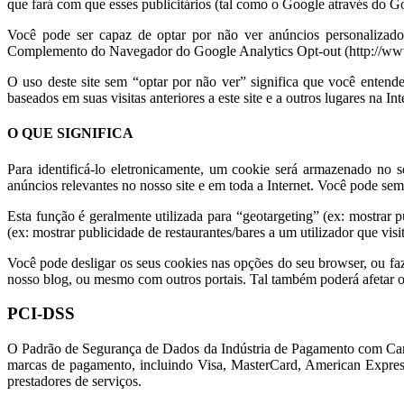
que fará com que esses publicitários (tal como o Google através do 
Você pode ser capaz de optar por não ver anúncios personalizado
Complemento do Navegador do Google Analytics Opt-out (http://www.
O uso deste site sem “optar por não ver” significa que você entend
baseados em suas visitas anteriores a este site e a outros lugares na Int
O QUE SIGNIFICA
Para identificá-lo eletronicamente, um cookie será armazenado no 
anúncios relevantes no nosso site e em toda a Internet. Você pode sem
Esta função é geralmente utilizada para “geotargeting” (ex: mostra
(ex: mostrar publicidade de restaurantes/bares a um utilizador que visi
Você pode desligar os seus cookies nas opções do seu browser, ou faz
nosso blog, ou mesmo com outros portais. Tal também poderá afetar o
PCI-DSS
O Padrão de Segurança de Dados da Indústria de Pagamento com Cart
marcas de pagamento, incluindo Visa, MasterCard, American Express
prestadores de serviços.