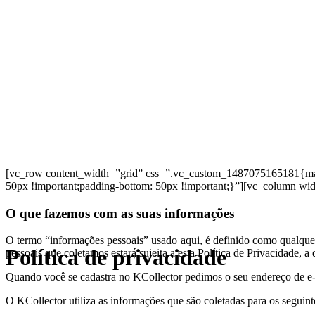
[vc_row content_width=”grid” css=”.vc_custom_1487075165181{margin
50px !important;padding-bottom: 50px !important;}”][vc_column wi
O que fazemos com as suas informações
O termo “informações pessoais” usado aqui, é definido como qualquer 
Política de privacidade
pessoais que coletamos estará sujeita a esta Política de Privacidade, 
Quando você se cadastra no KCollector pedimos o seu endereço de e-
O KCollector utiliza as informações que são coletadas para os seguinte