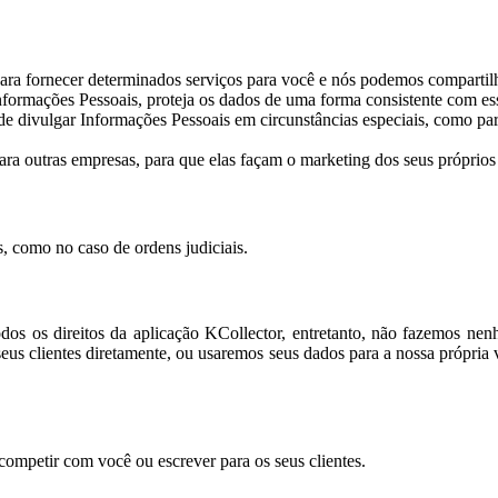
s para fornecer determinados serviços para você e nós podemos comparti
rmações Pessoais, proteja os dados de uma forma consistente com essa p
e divulgar Informações Pessoais em circunstâncias especiais, como par
 outras empresas, para que elas façam o marketing dos seus próprios 
, como no caso de ordens judiciais.
os os direitos da aplicação KCollector, entretanto, não fazemos nenh
seus clientes diretamente, ou usaremos seus dados para a nossa própria
competir com você ou escrever para os seus clientes.