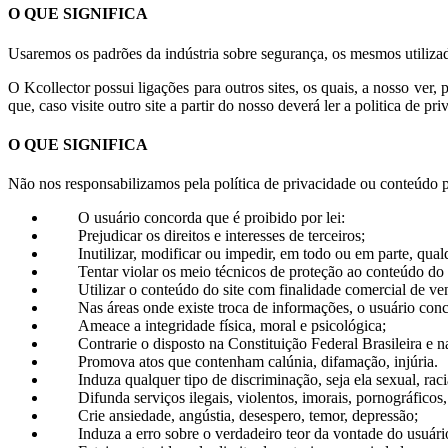
O QUE SIGNIFICA
Usaremos os padrões da indústria sobre segurança, os mesmos utilizad
O Kcollector possui ligações para outros sites, os quais, a nosso ver, 
que, caso visite outro site a partir do nosso deverá ler a politica de p
O QUE SIGNIFICA
Não nos responsabilizamos pela política de privacidade ou conteúdo p
O usuário concorda que é proibido por lei:
Prejudicar os direitos e interesses de terceiros;
Inutilizar, modificar ou impedir, em todo ou em parte, qual
Tentar violar os meio técnicos de proteção ao conteúdo do s
Utilizar o conteúdo do site com finalidade comercial de ve
Nas áreas onde existe troca de informações, o usuário conco
Ameace a integridade física, moral e psicológica;
Contrarie o disposto na Constituição Federal Brasileira e 
Promova atos que contenham calúnia, difamação, injúria.
Induza qualquer tipo de discriminação, seja ela sexual, racial
Difunda serviços ilegais, violentos, imorais, pornográficos
Crie ansiedade, angústia, desespero, temor, depressão;
Induza a erro sobre o verdadeiro teor da vontade do usuário