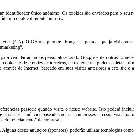
 identificador único anônimo. Os cookies são enviados para o seu na
uído um cookie diferente por nós.
ics (GA). O GA nos permite alcançar as pessoas que já visitaram o no
remarketing”.
 para veicular anúncios personalizados do Google e de outros forneced
s cookies e de cookies de terceiros, esses terceiros podem coletar info
e através da Internet, baseado em suas visitas anteriores a este site e
referências pessoais quando visita o nosso website. Isto poderá incl
ra servir anúncios baseados nos seus interesses e na sua visita ao no
a de policiamento” da empresa.
s. Alguns destes anúncios (sponsors), poderão utilizar tecnologias c