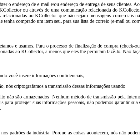
ter o endereço de e-mail e/ou endereço de entrega de seus clientes. Ao
 KCollector ou através de uma comunicação relacionada do KCollector 
s relacionadas ao KCollector que não sejam mensagens comerciais não
 tenha comprado um item seu, para sua lista de correio (e-mail ou corr
etamos e usamos. Para o processo de finalização de compra (check-out
ionadas ao KCollector, a menos que eles lhe permitam fazê-lo. Não fa
ndo você insere informações confidenciais,
ão, nós criptografamos a transmissão dessas informações usando
édito não são armazenados Nenhum método de transmissão pela Interne
eis para proteger suas informações pessoais, não podemos garantir sua
.
is nos padrões da indústria. Porque as coisas acontecem, nós não pode