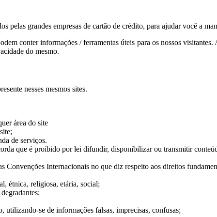
os pelas grandes empresas de cartão de crédito, para ajudar você a ma
podem conter informações / ferramentas úteis para os nossos visitantes. A
rivacidade do mesmo.
resente nesses mesmos sites.
quer área do site
ite;
nda de serviços.
rda que é proibido por lei difundir, disponibilizar ou transmitir conteú
nas Convenções Internacionais no que diz respeito aos direitos fundamen
, étnica, religiosa, etária, social;
, degradantes;
, utilizando-se de informações falsas, imprecisas, confusas;