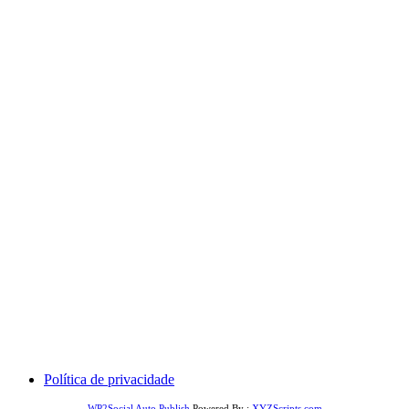
Comercial: (31) 99606-4613
Suporte: (31) 99606-4613
Política de privacidade
WP2Social Auto Publish
Powered By :
XYZScripts.com