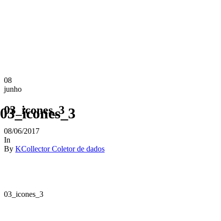
08
junho
03_icones_3
03_icones_3
08/06/2017
In
By
KCollector Coletor de dados
03_icones_3