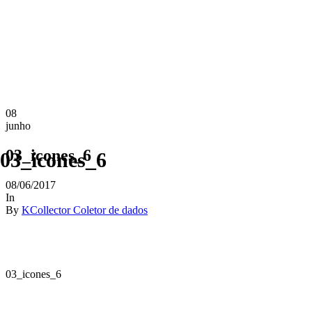
08
junho
03_icones_6
03_icones_6
08/06/2017
In
By
KCollector Coletor de dados
03_icones_6