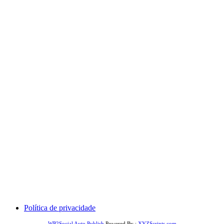
Comercial: (31) 99606-4613
Suporte: (31) 99606-4613
Política de privacidade
WP2Social Auto Publish
Powered By :
XYZScripts.com