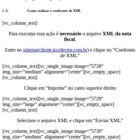
Como realizar o confronto de XML
[vc_column_text]
Para executar essa ação é
necessário
o arquivo
XML da nota
fiscal
.
Entre no
sistema
(
cliente.kcollector.com.br
) e clique no “Confronto
de XML”
[/vc_column_text][vc_single_image image=”5728″
img_size=”medium” alignment=”center”][vc_empty_space]
[vc_column_text]
Clique em “Importar” no canto superior direito
[/vc_column_text][vc_single_image image=”5729″
img_size=”large” alignment=”center”][vc_empty_space]
[vc_column_text]
Selecione o arquivo XML e clique em “Enviar XML”
[/vc_column_text][vc_single_image image=”5730″
img_size=”medium” alignment=”center”][vc_empty_space]