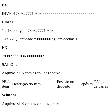
EX:
INVE01789827771036300000000000000000000004000
Linear:
1 a 13 codigo = 7898277710363
14 a 22 Quantidade = 00000002 (Sem decimais)
EX:
789827771036300000002
SAP One
Arquivo XLS com as colunas abaixo:
Nº do
Posição no
Código
Descrição do item
Depósito
item
depósito
de barras
Winthor
Arquivo XLS com as colunas abaixo: