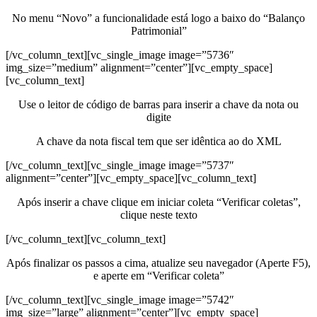
No menu “Novo” a funcionalidade está logo a baixo do “Balanço
Patrimonial”
[/vc_column_text][vc_single_image image=”5736″
img_size=”medium” alignment=”center”][vc_empty_space]
[vc_column_text]
Use o leitor de código de barras para inserir a chave da nota ou
digite
A chave da nota fiscal tem que ser idêntica ao do XML
[/vc_column_text][vc_single_image image=”5737″
alignment=”center”][vc_empty_space][vc_column_text]
Após inserir a chave clique em iniciar coleta “Verificar coletas”,
clique neste texto
[/vc_column_text][vc_column_text]
Após finalizar os passos a cima, atualize seu navegador (Aperte F5),
e aperte em “Verificar coleta”
[/vc_column_text][vc_single_image image=”5742″
img_size=”large” alignment=”center”][vc_empty_space]