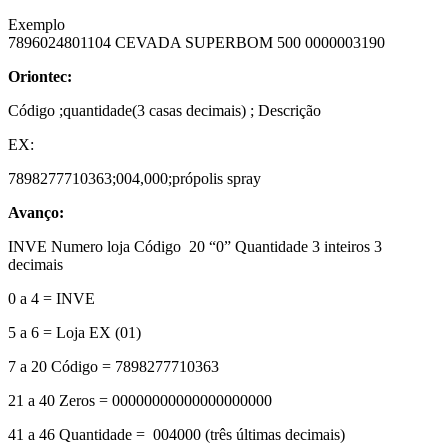
Exemplo
7896024801104 CEVADA SUPERBOM 500 0000003190
Oriontec:
Código ;quantidade(3 casas decimais) ; Descrição
EX:
7898277710363;004,000;própolis spray
Avanço:
INVE Numero loja Código 20 “0” Quantidade 3 inteiros 3
decimais
0 a 4 = INVE
5 a 6 = Loja EX (01)
7 a 20 Código = 7898277710363
21 a 40 Zeros = 00000000000000000000
41 a 46 Quantidade = 004000 (três últimas decimais)