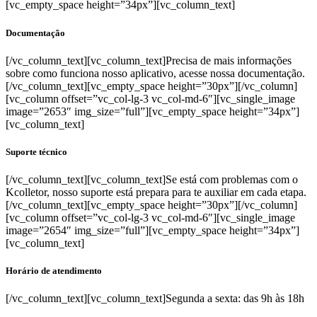
[vc_empty_space height=”34px”][vc_column_text]
Documentação
[/vc_column_text][vc_column_text]Precisa de mais informações
sobre como funciona nosso aplicativo, acesse nossa documentação.
[/vc_column_text][vc_empty_space height=”30px”][/vc_column]
[vc_column offset=”vc_col-lg-3 vc_col-md-6″][vc_single_image
image=”2653″ img_size=”full”][vc_empty_space height=”34px”]
[vc_column_text]
Suporte técnico
[/vc_column_text][vc_column_text]Se está com problemas com o
Kcolletor, nosso suporte está prepara para te auxiliar em cada etapa.
[/vc_column_text][vc_empty_space height=”30px”][/vc_column]
[vc_column offset=”vc_col-lg-3 vc_col-md-6″][vc_single_image
image=”2654″ img_size=”full”][vc_empty_space height=”34px”]
[vc_column_text]
Horário de atendimento
[/vc_column_text][vc_column_text]
Segunda a sexta: das 9h às 18h