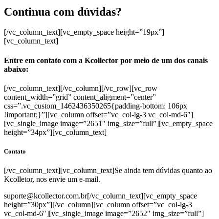
Continua com dúvidas?
[/vc_column_text][vc_empty_space height=”19px”]
[vc_column_text]
Entre em contato com a Kcollector
por meio de
um dos canais
abaixo:
[/vc_column_text][/vc_column][/vc_row][vc_row
content_width=”grid” content_aligment=”center”
css=”.vc_custom_1462436350265{padding-bottom: 106px
!important;}”][vc_column offset=”vc_col-lg-3 vc_col-md-6″]
[vc_single_image image=”2651″ img_size=”full”][vc_empty_space
height=”34px”][vc_column_text]
Contato
[/vc_column_text][vc_column_text]Se ainda tem dúvidas quanto ao
Kcolletor, nos envie um e-mail.
suporte@kcollector.com.br[/vc_column_text][vc_empty_space
height=”30px”][/vc_column][vc_column offset=”vc_col-lg-3
vc_col-md-6″][vc_single_image image=”2652″ img_size=”full”]