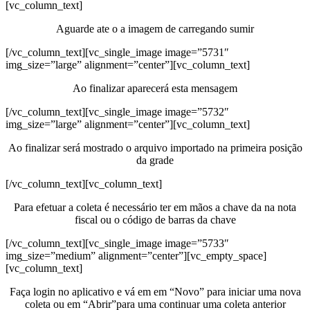
[vc_column_text]
Aguarde ate o a imagem de carregando sumir
[/vc_column_text][vc_single_image image=”5731″
img_size=”large” alignment=”center”][vc_column_text]
Ao finalizar aparecerá esta mensagem
[/vc_column_text][vc_single_image image=”5732″
img_size=”large” alignment=”center”][vc_column_text]
Ao finalizar será mostrado o arquivo importado na primeira posição
da grade
[/vc_column_text][vc_column_text]
Para efetuar a coleta é necessário ter em mãos a chave da na nota
fiscal ou o código de barras da chave
[/vc_column_text][vc_single_image image=”5733″
img_size=”medium” alignment=”center”][vc_empty_space]
[vc_column_text]
Faça login no aplicativo e vá em em “Novo” para iniciar uma nova
coleta ou em “Abrir”para uma continuar uma coleta anterior