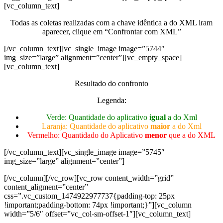
[vc_column_text]
Todas as coletas realizadas com a chave idêntica a do XML iram
aparecer, clique em “Confrontar com XML”
[/vc_column_text][vc_single_image image=”5744″
img_size=”large” alignment=”center”][vc_empty_space]
[vc_column_text]
Resultado do confronto
Legenda:
Verde: Quantidade do aplicativo
igual
a do Xml
Laranja: Quantidade do aplicativo
maior
a do Xml
Vermelho: Quantidado do Aplicativo
menor
que a do XML
[/vc_column_text][vc_single_image image=”5745″
img_size=”large” alignment=”center”]
[/vc_column][/vc_row][vc_row content_width=”grid”
content_aligment=”center”
css=”.vc_custom_1474922977737{padding-top: 25px
!important;padding-bottom: 74px !important;}”][vc_column
width=”5/6″ offset=”vc_col-sm-offset-1″][vc_column_text]