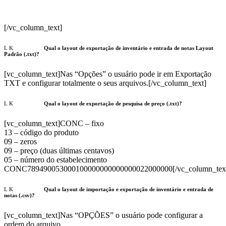
Unidadede
EAN
Codigo interno
Descrição
Preço
medida
[/vc_column_text]
Qual o layout de exportação de inventário e entrada de notas Layout
Padrão (.txt)?
[vc_column_text]Nas “Opções” o usuário pode ir em Exportação
TXT e configurar totalmente o seus arquivos.[/vc_column_text]
Qual o layout de exportação de pesquisa de preço (.txt)?
[vc_column_text]CONC – fixo
13 – código do produto
09 – zeros
09 – preço (duas últimas centavos)
05 – número do estabelecimento
CONC789490053000100000000000000022000000[/vc_column_tex
Qual o layout de importação e exportação de inventário e entrada de
notas (.csv)?
[vc_column_text]Nas “OPÇÕES” o usuário pode configurar a
ordem do arquivo.