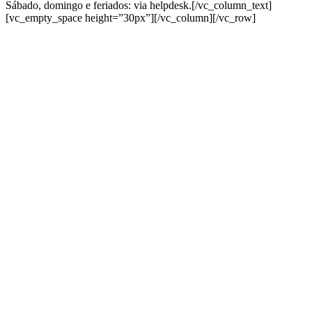
Sábado, domingo e feriados: via helpdesk.
[/vc_column_text]
[vc_empty_space height=”30px”][/vc_column][/vc_row]
Comercial: (31) 99606-4613