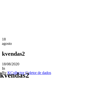
18
agosto
kvendas2
18/08/2020
In
By
KCollector Coletor de dados
kvendas2