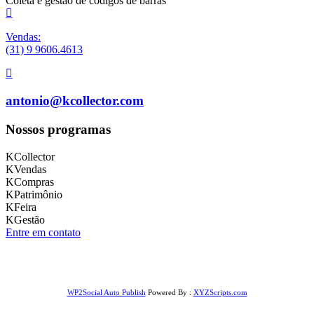
Coleta e gestão de códigos de barras
Vendas:
(31) 9 9606.4613
antonio@kcollector.com
Nossos programas
KCollector
KVendas
KCompras
KPatrimônio
KFeira
KGestão
Entre em contato
WP2Social Auto Publish
Powered By :
XYZScripts.com