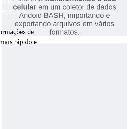
nalidades que
celular
em um coletor de dados
negocio a
Andoid BASH, importando e
exportando arquivos em vários
formações de
formatos.
mais rápido e