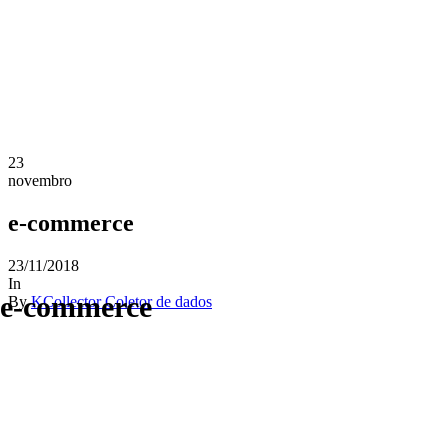
23
novembro
e-commerce
23/11/2018
In
e-commerce
By
KCollector Coletor de dados