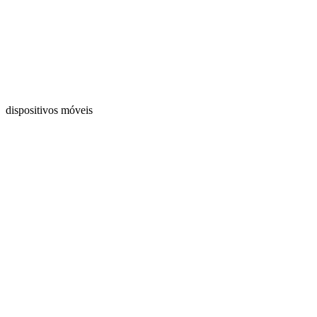
dispositivos móveis
Comercial: (31) 99606-4613