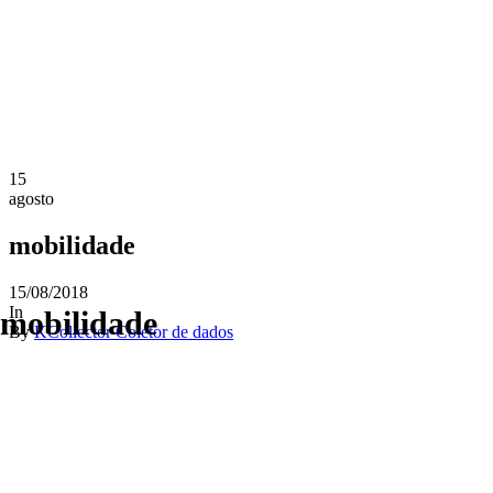
15
agosto
mobilidade
15/08/2018
In
mobilidade
By
KCollector Coletor de dados