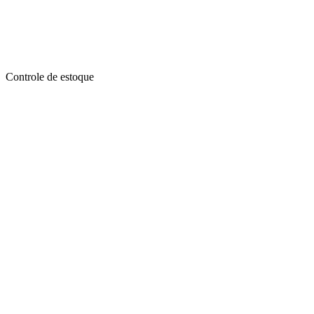
Controle de estoque
Comercial: (31) 99606-4613