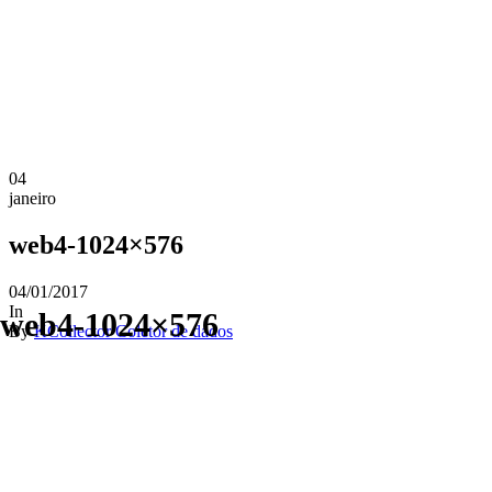
04
janeiro
web4-1024×576
04/01/2017
In
web4-1024×576
By
KCollector Coletor de dados