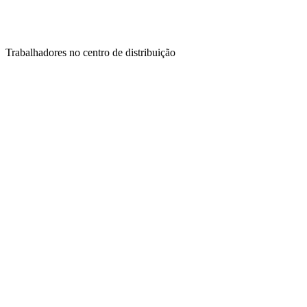
Trabalhadores no centro de distribuição
Comercial: (31) 99606-4613