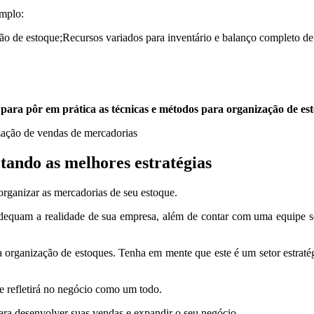
emplo:
stão de estoque;Recursos variados para inventário e balanço completo de
a
para pôr em prática as técnicas e métodos para organização de es
ização de vendas de mercadorias
tando as melhores estratégias
 organizar as mercadorias de seu estoque.
dequam a realidade de sua empresa, além de contar com uma equipe sé
ra organização de estoques. Tenha em mente que este é um setor estrat
e refletirá no negócio como um todo.
ara desenvolver suas vendas e expandir o seu negócio.