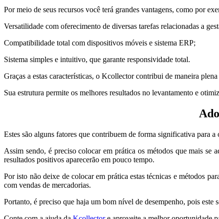
Por meio de seus recursos você terá grandes vantagens, como por ex
Versatilidade com oferecimento de diversas tarefas relacionadas a ge
Compatibilidade total com dispositivos móveis e sistema ERP;
Sistema simples e intuitivo, que garante responsividade total.
Graças a estas características, o Kcollector contribui de maneira plen
Sua estrutura permite os melhores resultados no levantamento e otim
Ado
Estes são alguns fatores que contribuem de forma significativa para a
Assim sendo, é preciso colocar em prática os métodos que mais se a
resultados positivos aparecerão em pouco tempo.
Por isto não deixe de colocar em prática estas técnicas e métodos pa
com vendas de mercadorias.
Portanto, é preciso que haja um bom nível de desempenho, pois este s
Conte com a ajuda da
Kcollector
e aproveite a melhor oportunidade p