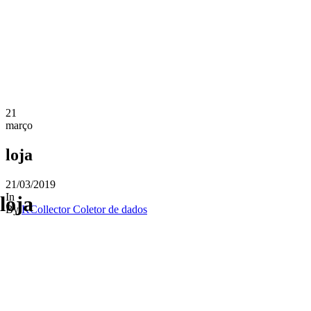
21
março
loja
21/03/2019
In
loja
By
KCollector Coletor de dados