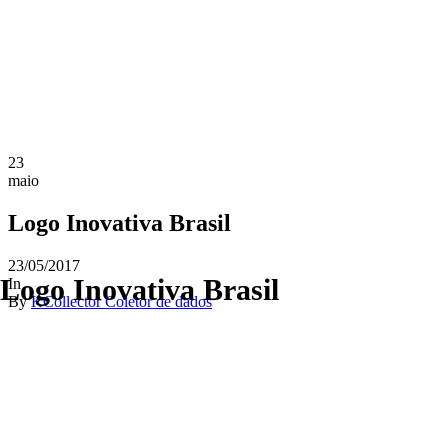
23
maio
Logo Inovativa Brasil
23/05/2017
Logo Inovativa Brasil
In
By
KCollector Coletor de dados