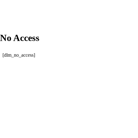
No Access
[dlm_no_access]
Comercial: (31) 99606-4613