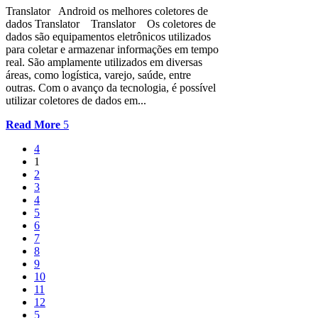
Translator Android os melhores coletores de
dados Translator Translator Os coletores de
dados são equipamentos eletrônicos utilizados
para coletar e armazenar informações em tempo
real. São amplamente utilizados em diversas
áreas, como logística, varejo, saúde, entre
outras. Com o avanço da tecnologia, é possível
utilizar coletores de dados em...
Read More
1
2
3
4
5
6
7
8
9
10
11
12