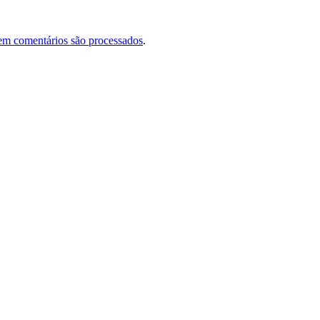
em comentários são processados
.
Comercial: (31) 99606-4613