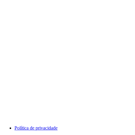
Comercial: (31) 99606-4613
Suporte: (31) 99606-4613
Política de privacidade