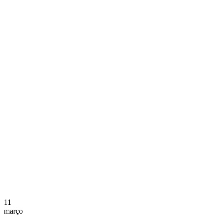
11
março