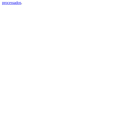
processados
.
Comercial: (31) 99606-4613
Suporte: (31) 99606-4613