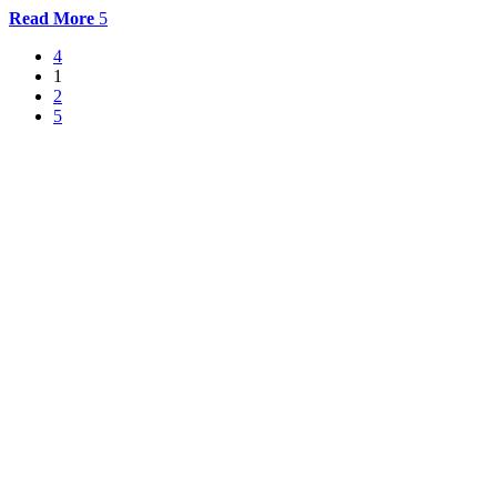
Read More
1
2
Comercial: (31) 99606-4613