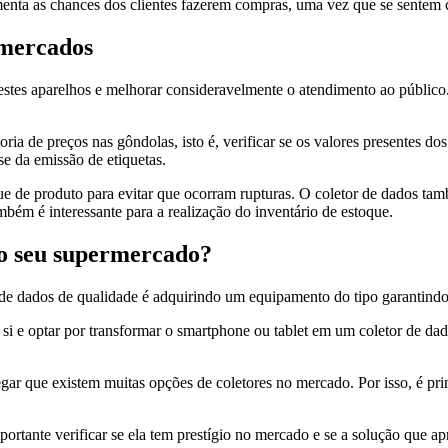
menta as chances dos clientes fazerem compras, uma vez que se sentem 
rmercados
destes aparelhos e melhorar consideravelmente o atendimento ao público
ria de preços nas gôndolas, isto é, verificar se os valores presentes d
se da emissão de etiquetas.
que de produto para evitar que ocorram rupturas. O coletor de dados tam
bém é interessante para a realização do inventário de estoque.
 o seu supermercado?
 de dados de qualidade é adquirindo um equipamento do tipo garantindo
si e optar por transformar o smartphone ou tablet em um coletor de da
gar que existem muitas opções de coletores no mercado. Por isso, é prim
ortante verificar se ela tem prestígio no mercado e se a solução que a