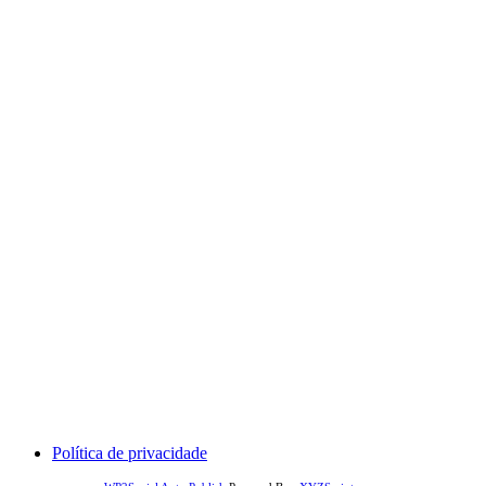
Comercial: (31) 99606-4613
Suporte: (31) 99606-4613
Política de privacidade