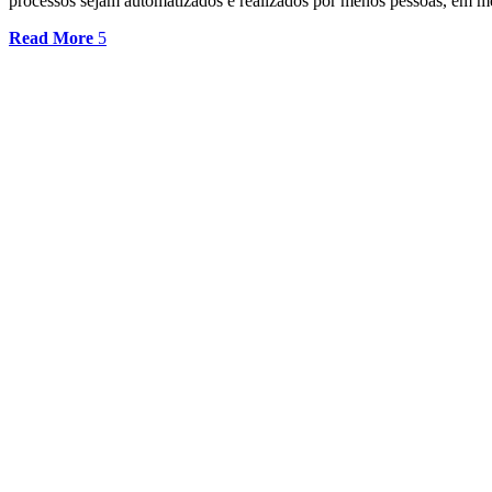
processos sejam automatizados e realizados por menos pessoas, em me
Read More